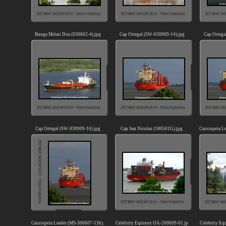
Bunga Melati Dua (030602-4).jpg
Cap Ortegal (SW-030909-14).jpg
Cap Ortega
Cap Ortegal (SW-030909-16).jpg
Cap San Nicolas (180501G).jpg
Cassiopeia L
Cassiopeia Leader (MS-300607-13b).jpg
Celebrity Equinox OA-200609-01.jpg
Celebrity E