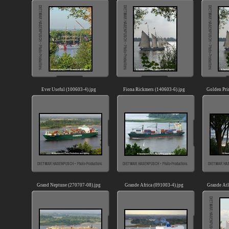
Ever Useful (100603-4).jpg
Fiona Rickmers (140603-6).jpg
Golden Pri
Grand Neptune (270707-08).jpg
Grande Africa (091003-4).jpg
Grande Atl