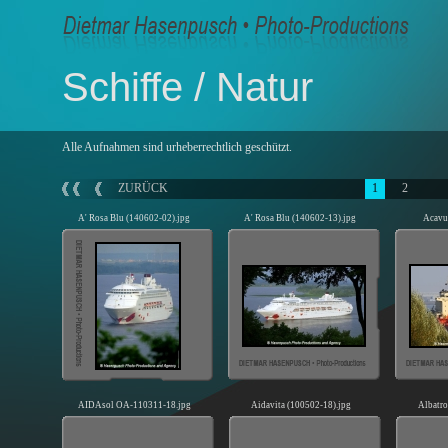
Schiffe / Natur
Alle Aufnahmen sind urheberrechtlich geschützt.
ZURÜCK
1
2
A' Rosa Blu (140602-02).jpg
A' Rosa Blu (140602-13).jpg
Acavu
AIDAsol OA-110311-18.jpg
Aidavita (100502-18).jpg
Albatro