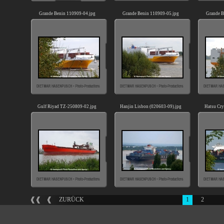
Grande Benin 110909-04.jpg
Grande Benin 110909-05.jpg
Grande B
Gulf Riyad TZ-250809-02.jpg
Hanjin Lisbon (020603-09).jpg
Hatsu Cry
ZURÜCK
1
2