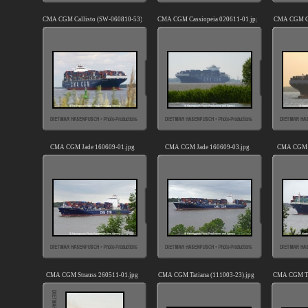
CMA CGM Callisto (SW-060810-53).jpg
CMA CGM Cassiopeia 020611-01.jpg
CMA CGM Co
CMA CGM Jade 160609-01.jpg
CMA CGM Jade 160609-03.jpg
CMA CGM M
CMA CGM Strauss 260511-01.jpg
CMA CGM Tatiana (111003-23).jpg
CMA CGM Tat