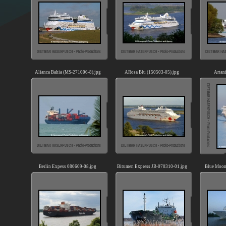
Alianca Bahia (MS-271006-8).jpg
ARosa Blu (150503-05).jpg
Artan
Berlin Expess 080609-08.jpg
Bitumen Express JB-070310-01.jpg
Blue Moon