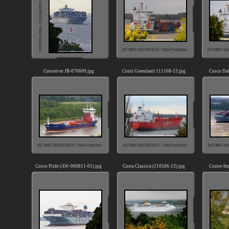
Conceiver JB-070609.jpg
Conti Greenland 111108-13.jpg
Cosco Dal
Cosco Pride (AW-060811-01).jpg
Costa Classica (210506-13).jpg
Cruise-Im