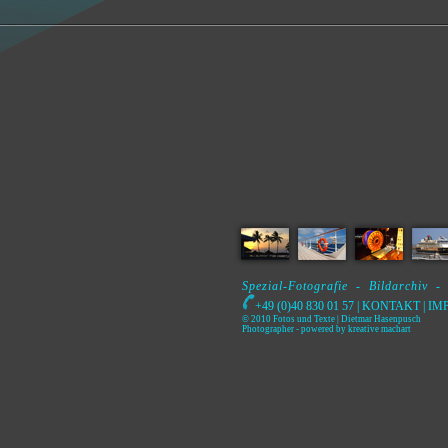
Spezial-Fotografie - Bildarchiv -
+49 (0)40 830 01 57 |
KONTAKT
|
IM
© 2010 Fotos und Texte | Dietmar Hasenpusch
Photographer
- powered by
kreative machart