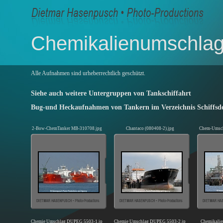
Chemikalienumschla
Alle Aufnahmen sind urheberrechtlich geschützt.
Siehe auch weitere Untergruppen von Tankschiffahrt
Bug-und Heckaufnahmen von Tankern im Verzeichnis Schiffsde
2-Bow-ChemTanker MB-310708.jpg
Chantaco (080408-2).jpg
Chem-Umsch
Chemie Umschlag DUPEG 5503-1.jpg
Chemie Umschlag DUPEG 5503-2.jpg
Chemikalie