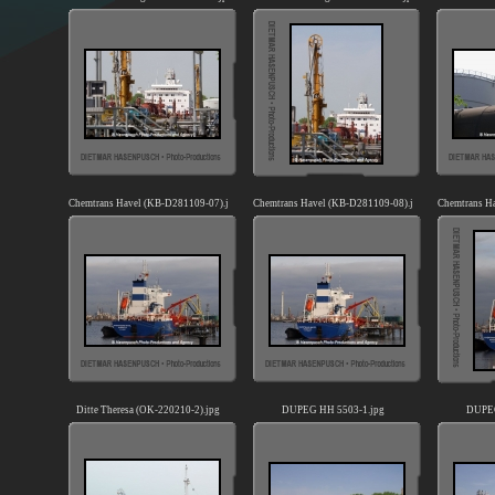
Chemtrans Havel (KB-D281109-07).jpg
Chemtrans Havel (KB-D281109-08).jpg
Chemtrans H
Ditte Theresa (OK-220210-2).jpg
DUPEG HH 5503-1.jpg
DUPEG