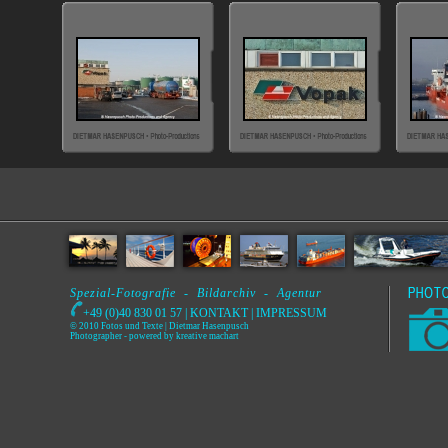
Spezial-Fotografie - Bildarchiv - Agentur
+49 (0)40 830 01 57 |
KONTAKT
|
IMPRESSUM
© 2010 Fotos und Texte | Dietmar Hasenpusch
Photographer
- powered by
kreative machart