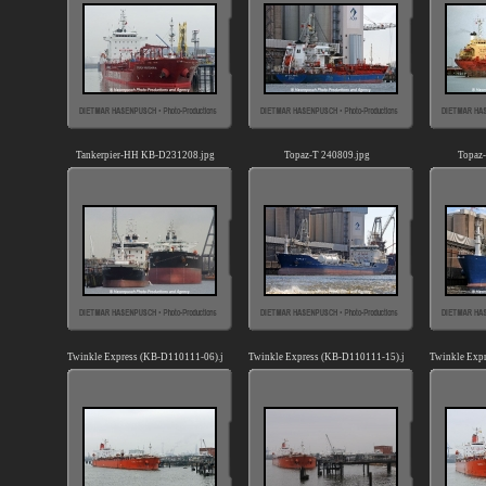
Tankerpier-HH KB-D231208.jpg
Topaz-T 240809.jpg
Topaz
Twinkle Express (KB-D110111-06).jpg
Twinkle Express (KB-D110111-15).jpg
Twinkle Exp