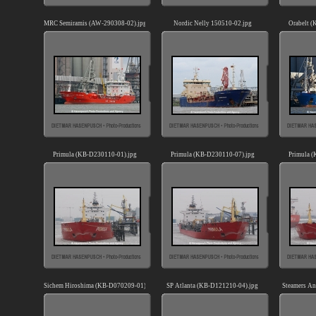
MRC Semiramis (AW-290308-02).jpg
Nordic Nelly 150510-02.jpg
Orabelt 
Primula (KB-D230110-01).jpg
Primula (KB-D230110-07).jpg
Primula 
Sichem Hiroshima (KB-D070209-01).jpg
SP Atlanta (KB-D121210-04).jpg
Steamers An