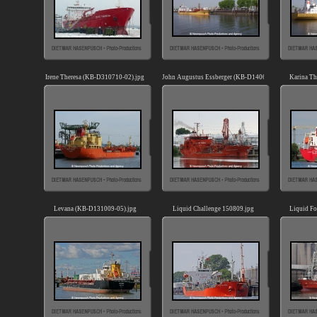
Irene Theresa (KB-D310710-02).jpg
John Augustus Essberger (KB-D140609-01).jpg
Karina Th
Levana (KB-D131009-05).jpg
Liquid Challenge 150809.jpg
Liquid Fo