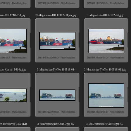
xer-HH 171022-3.jpg
3-Megaboxer-HH 171022-3pan.jpg
3-Megaboxer-HH 171022-4.jpg
xer-Konvoi 9614p.jpg
3-Megaboxer-Treffen 190516-01-
3-Megaboxer-Treffen 190516-01.jpg
pan.jpg
r-Treffen vor CTA (KB-
3-Schwesterschiffe Auflieger JG-
3-Schwesterschiffe Auflieger JG-
230913-01).jpg
010314-01.jpg
010314-02.jpg