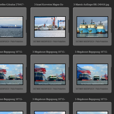
reffen-Gibraltar 270417-
3-Israel Korvetten Magen-Oz-
3-Maersk-Auflieger HK-240416.jpg
02.jpg
Atzmaut (US-250220).jpg
xer-Begegnung 10715-
3-Megaboxer-Begegnung 10715-
3-Megaboxer-Begegnung 10715-
02.jpg
03.jpg
04.jpg
xer-Begegnung 10715-
3-Megaboxer-Begegnung 10715-
3-Megaboxer-Begegnung 10715-
06.jpg
07.jpg
08.jpg