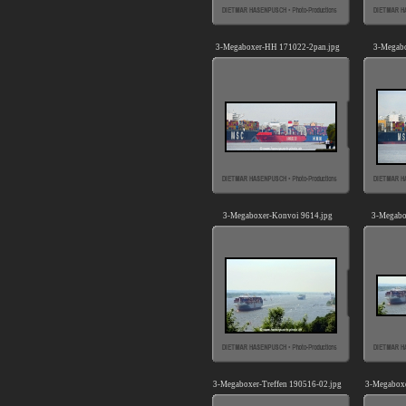
3-Megaboxer-HH 171022-2pan.jpg
3-Megabo
3-Megaboxer-Konvoi 9614.jpg
3-Megabo
3-Megaboxer-Treffen 190516-02.jpg
3-Megaboxe
D