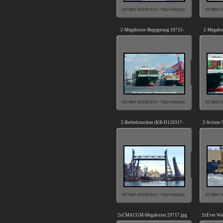
2-Megaboxer-Begegnung 10715-
2-Megabo
03.jpg
2-Rethebruecken (KB-D120317-
2-Svitzer
03).jpg
2xCMACGM-Megaboxer 29717.jpg
2xEver Wal