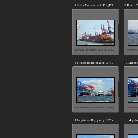
3-HaLo-Megacarrier-BuKai (KB-
3-Hanjin-T
D050621).jpg
3-Megaboxer-Begegnung 10715-
3-Megabo
01.jpg
3-Megaboxer-Begegnung 10715-
3-Megabo
05.jpg