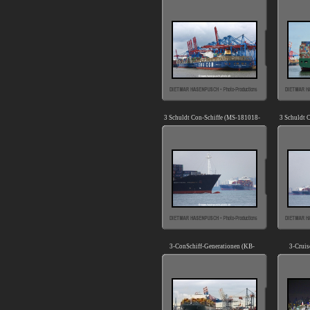
D
3 Schuldt Con-Schiffe (MS-181018-
3 Schuldt 
02).jpg
3-ConSchiff-Generationen (KB-
3-Cruis
D151211-03).jpg