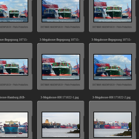
xer-Begegnung 10715-
3-Megaboxer-Begegnung 10715-
3-Megaboxer-Begegnung 10715-
09a.jpg
10.jpg
11.jpg
boxer-Hamburg (KB-
3-Megaboxer-HH 171022-1.jpg
3-Megaboxer-HH 171022-2.jpg
261117-06).jpg