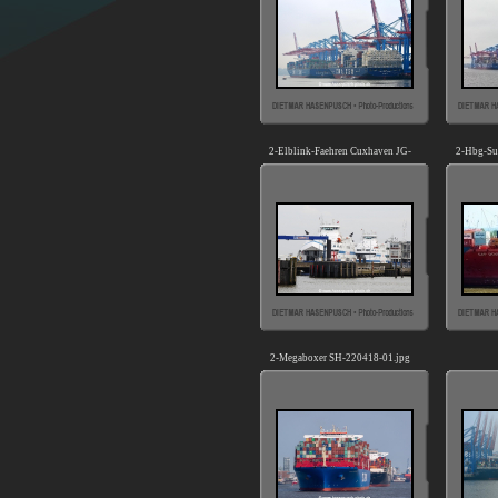
2-Elblink-Faehren Cuxhaven JG-
2-Hbg-Su
30317.jpg
2-Megaboxer SH-220418-01.jpg
Megaboxer 
D