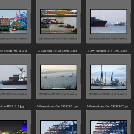
060819-01).jpg
01).jpg
Con-Schiffe (MS-181018-
3-Baggerschiffe-Elbe 260117.jpg
3-BW-Fregatten-B+V 140918.jpg
03).jpg
eliner-HH 81116.jpg
3-Generationen-Con 050513-01.jpg
3-Generationen-Con 050513-02.jpg