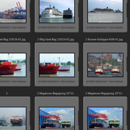
ed-Bug 120516-01.jpg
2-Hbg-Sued-Bug 120516-02.jpg
2-Kooren-Schlepper 6506-01.jpg
2-
2-Megaboxer-Begegnung 10715-
2-Megaboxer-Begegnung 10715-
Waltershofer Hafen (KB-
01.jpg
02.jpg
030217-02).jpg