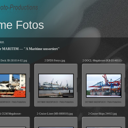
me Fotos
tzt.
er MARITIM --- "A Maritime unsortiert"
 Deck JB-281014-02.jpg
2 DFDS Ferrys.jpg
2 OOCL-Megaboxer (KB-D140515-
01).jpg
 CGM Megaboxer-
2-Cruise-Liner (MS-080810).jpg
2-Cruise-Ships 24413.jpg
Kai 151217.jpg