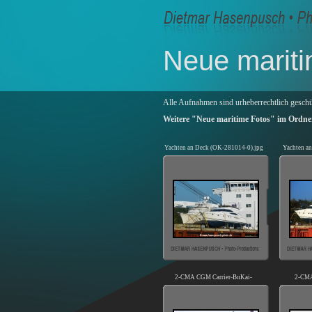
Neue mariti
Alle Aufnahmen sind urheberrechtlich geschü
Weitere "Neue maritime Fotos" im Ordn
Yachten an Deck (OK-281014-0).jpg
Yachten an
2-CMA CGM Carrier-BuKai-
2-CMA
HH (KB-D040217-03).jpg
Bu