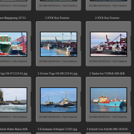
xer-Begegnung 10715-
2-NYK Key Frontier-
2-NYK Key Frontier-
04.jpg
Key Discovery (KB-D131215-
Key Discovery (KB-D131215-
01).jpg
02).jpg
-Tugs OS-071219-01.jpg
2-Svitzer-Tugs OS-081219-01.jpg
2-Tanker bei VOPAK-HH (KB-
D071114-04).jpg
tersh-Hafen-Bukai (KB-
3 Eckelmann Schlepper 12202.jpg
3 Schuldt Con-Schiffe (MS-181018-