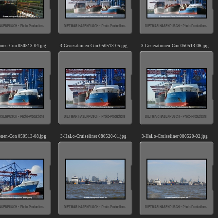
onen-Con 050513-04.jpg
3-Generationen-Con 050513-05.jpg
3-Generationen-Con 050513-06.jpg
onen-Con 050513-08.jpg
3-HaLo-Cruiseliner 080520-01.jpg
3-HaLo-Cruiseliner 080520-02.jpg