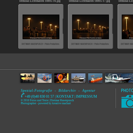
Terminal-Lichtmasten 18805-16.jpg
Terminal-Lichtmasten 18805-17.jpg
Terminal-Li
Spezial-Fotografie - Bildarchiv - Agentur
+49 (0)40 830 01 57 |
KONTAKT
|
IMPRESSUM
© 2010 Fotos und Texte | Dietmar Hasenpusch
Photographer
- powered by
kreative machart