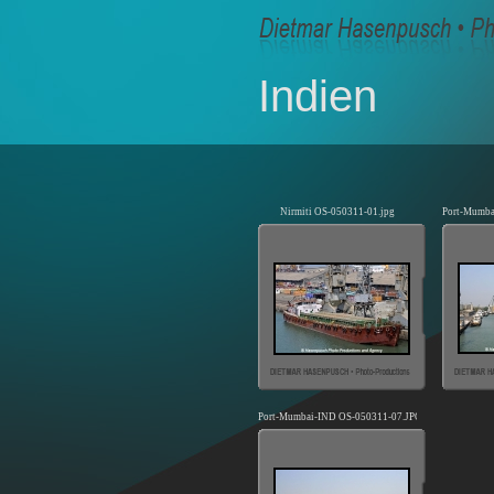
Indien
Nirmiti OS-050311-01.jpg
Port-Mumba
Port-Mumbai-IND OS-050311-07.JPG