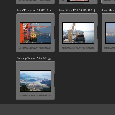
Port of Kwangyang OS-010212.jpg
Port of Masan-KOR OS-230115-01.jpg
Port of Mas
Samsung-Shipyard 220506-01.jpg