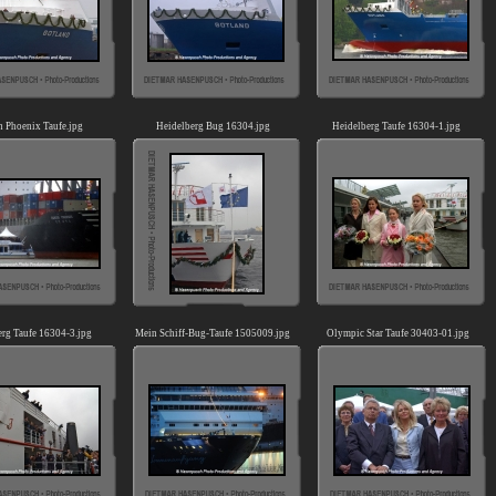
n Phoenix Taufe.jpg
Heidelberg Bug 16304.jpg
Heidelberg Taufe 16304-1.jpg
erg Taufe 16304-3.jpg
Mein Schiff-Bug-Taufe 1505009.jpg
Olympic Star Taufe 30403-01.jpg