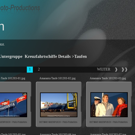
n
tzt.
ntergruppe Kreuzfahrtschiffe Details >Taufen
1
2
WEITER
 Taufe 101203-01.jpg
Amaranta Taufe 101203-02.jpg
Amaranta Taufe 101203-03.jpg
 Taufe 101203-05.jpg
Amaranta Taufe 101203-06.jpg
Amaranta Taufe 101203-07.jpg