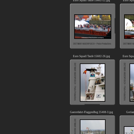
Euro Squall Taufe 15602-22.jpg
Euro Squ
Euro Squall Taufe 15602-26.jpg
Euro Squa
Gaestefahrt-FlaggenBug 25408-3.jpg
Gotla