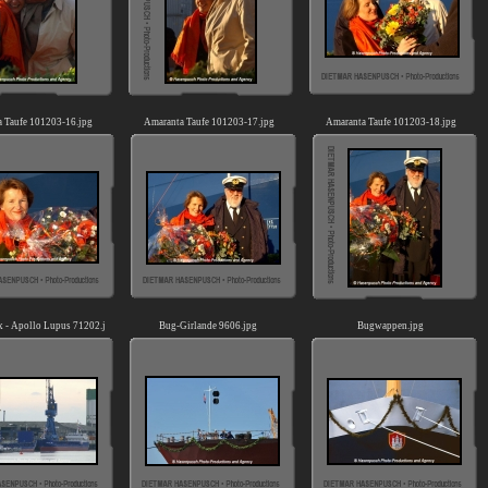
 Taufe 101203-16.jpg
Amaranta Taufe 101203-17.jpg
Amaranta Taufe 101203-18.jpg
 - Apollo Lupus 71202.jpg
Bug-Girlande 9606.jpg
Bugwappen.jpg