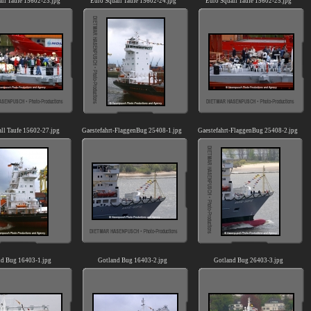
all Taufe 15602-23.jpg
Euro Squall Taufe 15602-24.jpg
Euro Squall Taufe 15602-25.jpg
ll Taufe 15602-27.jpg
Gaestefahrt-FlaggenBug 25408-1.jpg
Gaestefahrt-FlaggenBug 25408-2.jpg
nd Bug 16403-1.jpg
Gotland Bug 16403-2.jpg
Gotland Bug 26403-3.jpg