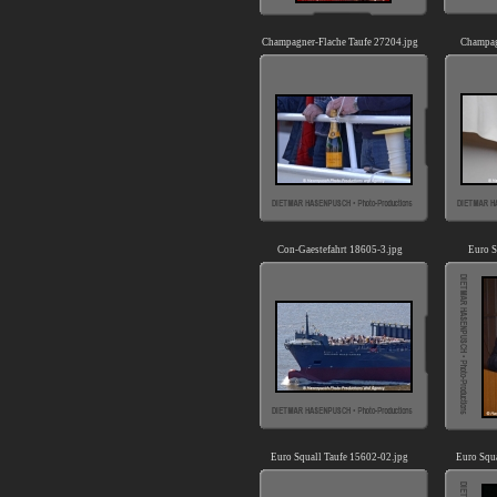
Champagner-Flache Taufe 27204.jpg
Champag
Con-Gaestefahrt 18605-3.jpg
Euro 
Euro Squall Taufe 15602-02.jpg
Euro Squ