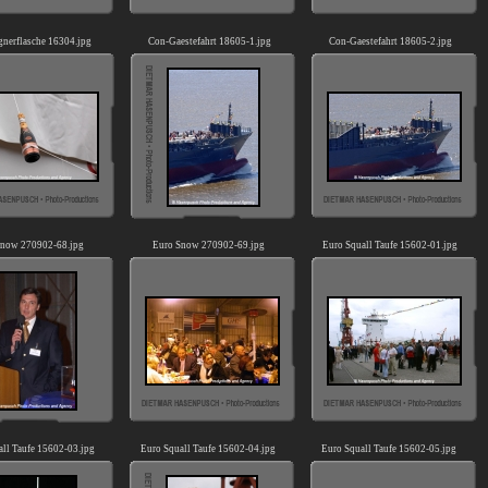
nerflasche 16304.jpg
Con-Gaestefahrt 18605-1.jpg
Con-Gaestefahrt 18605-2.jpg
Snow 270902-68.jpg
Euro Snow 270902-69.jpg
Euro Squall Taufe 15602-01.jpg
all Taufe 15602-03.jpg
Euro Squall Taufe 15602-04.jpg
Euro Squall Taufe 15602-05.jpg