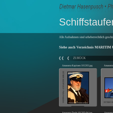
Schiffstaufe
Alle Aufnahmen sind urheberrechtlich geschü
Siehe auch Verzeichnis MARITIM U
ZURÜCK
Amaranta Kapitaen 101203.jpg
Amaranta
Amaranta Taufe 101203-04.jpg
Amaranta