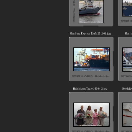
Hamburg Express Taufe 231101.jpg
Hanji
Heidelberg Taufe 16304-2.jpg
Heidelb