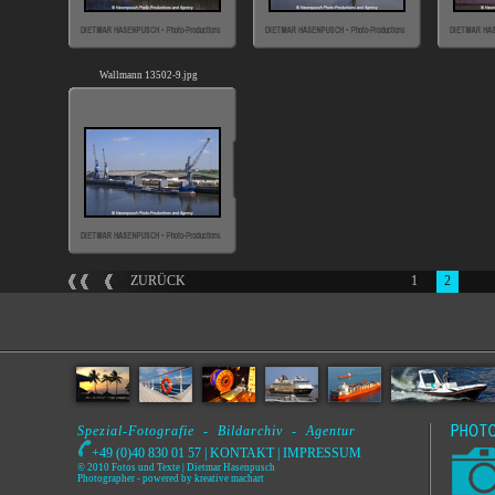
Wallmann 13502-9.jpg
ZURÜCK
1
2
Spezial-Fotografie - Bildarchiv - Agentur
+49 (0)40 830 01 57 |
KONTAKT
|
IMPRESSUM
© 2010 Fotos und Texte | Dietmar Hasenpusch
Photographer
- powered by
kreative machart