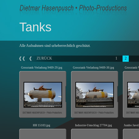
Tanks
Alle Aufnahmen sind urheberrechtlich geschützt.
ZURÜCK
1
2
Grosstank-Verladung 9409-29.jpg
Grosstank-Verladung 9409-30.jpg
Grosstank-
HH 15103.jpg
Industrie-Umschlag 27704.jpg
Jumbo Javel