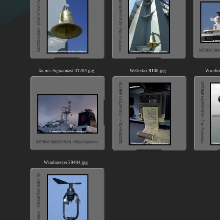
Taunus Signalmast 31204.jpg
Wetterfax 8108.jpg
Windme
Windmesser 29404.jpg