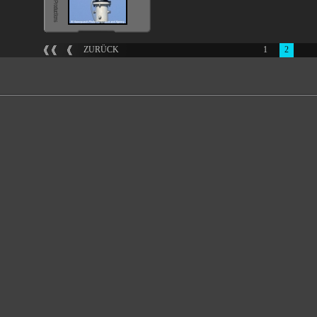
ZURÜCK
1
2