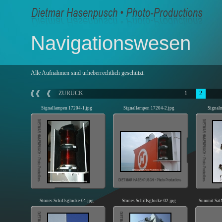
Navigationswesen
Alle Aufnahmen sind urheberrechtlich geschützt.
ZURÜCK
1
2
Signallampen 17204-1.jpg
Signallampen 17204-2.jpg
Signal
Stones Schiffsglocke-01.jpg
Stones Schiffsglocke-02.jpg
Summit Sat